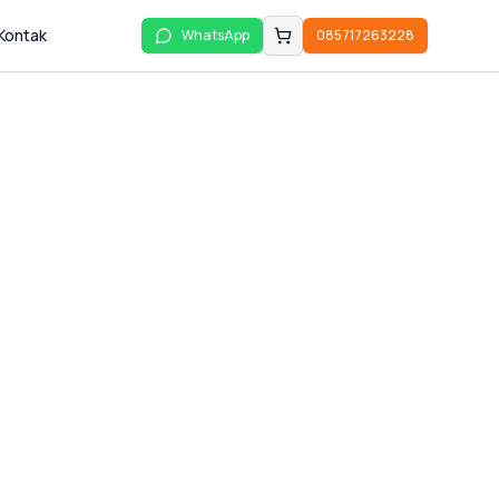
Kontak
WhatsApp
085717263228