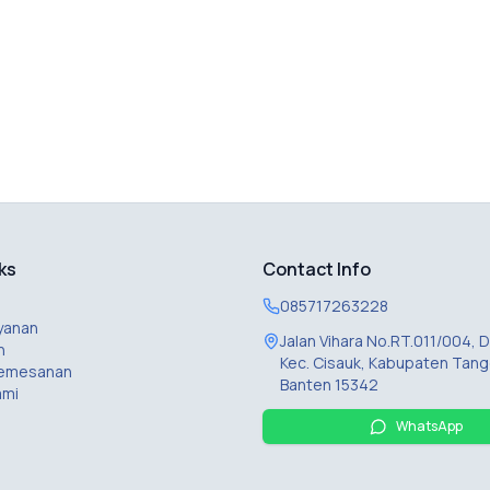
ks
Contact Info
085717263228
yanan
Jalan Vihara No.RT.011/004,
n
Kec. Cisauk, Kabupaten Tang
Pemesanan
Banten 15342
ami
WhatsApp