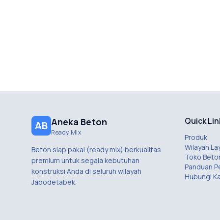
Quick Lin
Aneka Beton
AB
Ready Mix
Produk
Wilayah La
Beton siap pakai (ready mix) berkualitas
Toko Beto
premium untuk segala kebutuhan
Panduan 
konstruksi Anda di seluruh wilayah
Hubungi K
Jabodetabek.