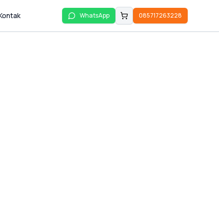
Kontak
WhatsApp
085717263228