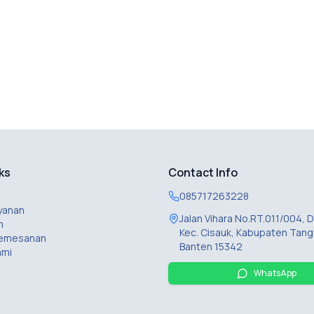
ks
Contact Info
085717263228
yanan
Jalan Vihara No.RT.011/004,
n
Kec. Cisauk, Kabupaten Tang
Pemesanan
Banten 15342
ami
WhatsApp