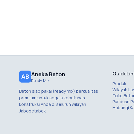
Quick Lin
Aneka Beton
AB
Ready Mix
Produk
Wilayah La
Beton siap pakai (ready mix) berkualitas
Toko Beto
premium untuk segala kebutuhan
Panduan 
konstruksi Anda di seluruh wilayah
Hubungi K
Jabodetabek.