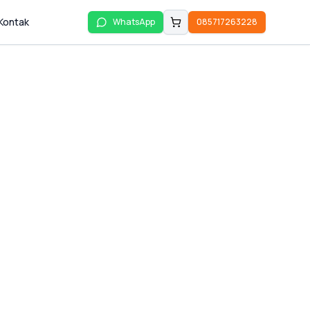
Kontak
WhatsApp
085717263228