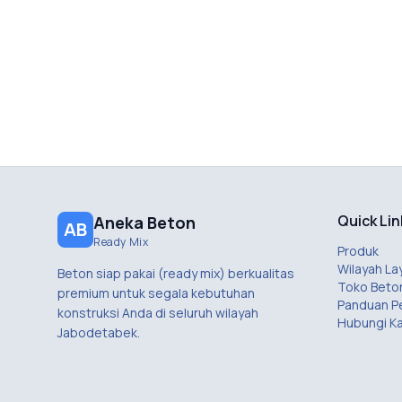
Quick Lin
Aneka Beton
AB
Ready Mix
Produk
Wilayah La
Beton siap pakai (ready mix) berkualitas
Toko Beto
premium untuk segala kebutuhan
Panduan 
konstruksi Anda di seluruh wilayah
Hubungi K
Jabodetabek.