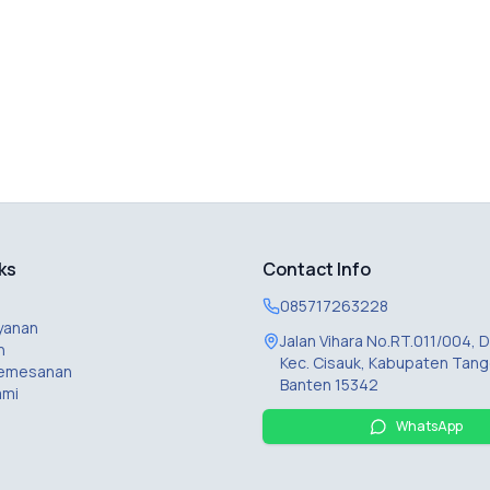
ks
Contact Info
085717263228
yanan
Jalan Vihara No.RT.011/004,
n
Kec. Cisauk, Kabupaten Tang
Pemesanan
Banten 15342
ami
WhatsApp