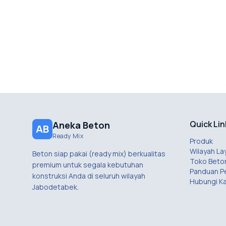
Quick Lin
Aneka Beton
AB
Ready Mix
Produk
Wilayah La
Beton siap pakai (ready mix) berkualitas
Toko Beto
premium untuk segala kebutuhan
Panduan 
konstruksi Anda di seluruh wilayah
Hubungi K
Jabodetabek.