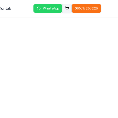
Kontak
WhatsApp
085717263228