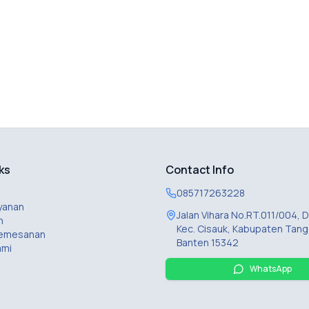
ks
Contact Info
085717263228
yanan
Jalan Vihara No.RT.011/004,
n
Kec. Cisauk, Kabupaten Tang
Pemesanan
Banten 15342
ami
WhatsApp