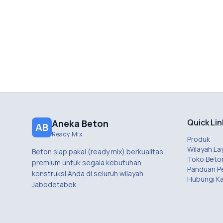
Quick Lin
Aneka Beton
AB
Ready Mix
Produk
Wilayah La
Beton siap pakai (ready mix) berkualitas
Toko Beto
premium untuk segala kebutuhan
Panduan 
konstruksi Anda di seluruh wilayah
Hubungi K
Jabodetabek.