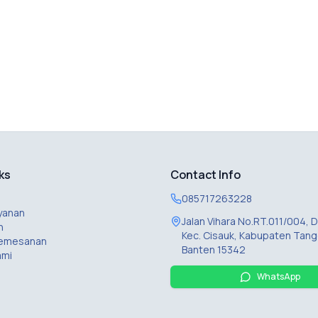
ks
Contact Info
085717263228
yanan
Jalan Vihara No.RT.011/004,
n
Kec. Cisauk, Kabupaten Tang
Pemesanan
Banten 15342
ami
WhatsApp