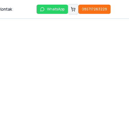
Kontak
WhatsApp
085717263228