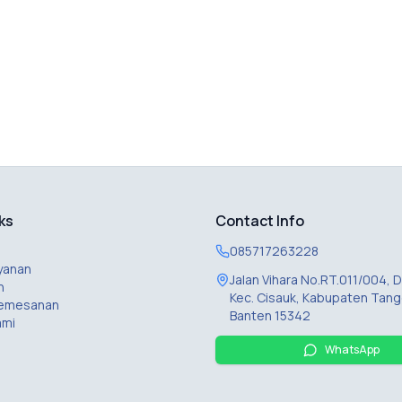
ks
Contact Info
085717263228
yanan
Jalan Vihara No.RT.011/004,
n
Kec. Cisauk, Kabupaten Tang
Pemesanan
Banten 15342
ami
WhatsApp