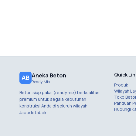
Quick Lin
Aneka Beton
AB
Ready Mix
Produk
Wilayah La
Beton siap pakai (ready mix) berkualitas
Toko Beto
premium untuk segala kebutuhan
Panduan 
konstruksi Anda di seluruh wilayah
Hubungi K
Jabodetabek.