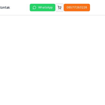
Kontak
WhatsApp
085717263228