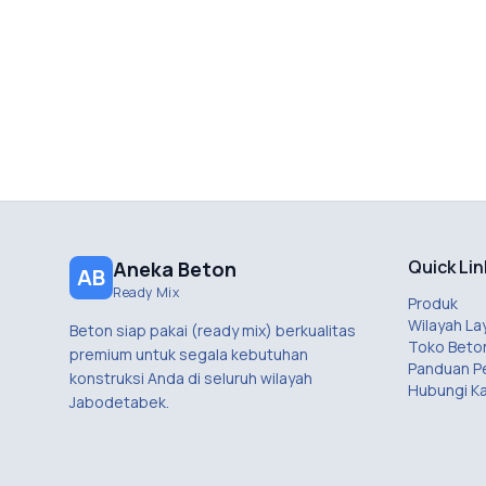
Quick Lin
Aneka Beton
AB
Ready Mix
Produk
Wilayah La
Beton siap pakai (ready mix) berkualitas
Toko Beto
premium untuk segala kebutuhan
Panduan 
konstruksi Anda di seluruh wilayah
Hubungi K
Jabodetabek.