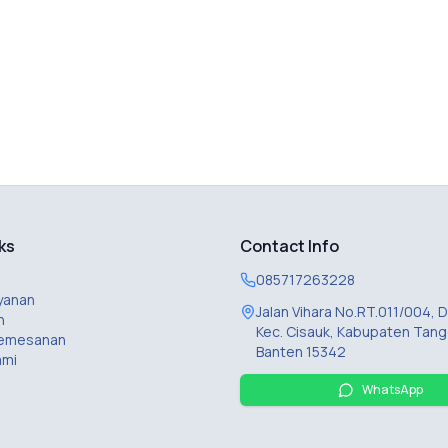
ks
Contact Info
085717263228
yanan
Jalan Vihara No.RT.011/004,
n
Kec. Cisauk, Kabupaten Tang
Pemesanan
Banten 15342
ami
WhatsApp