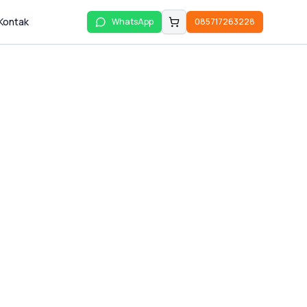
Kontak
WhatsApp
085717263228