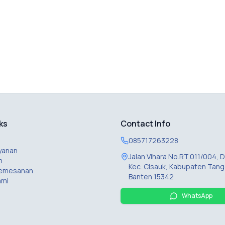
ks
Contact Info
085717263228
yanan
Jalan Vihara No.RT.011/004,
n
Kec. Cisauk, Kabupaten Tang
Pemesanan
Banten 15342
ami
WhatsApp