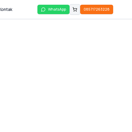
Kontak
WhatsApp
085717263228