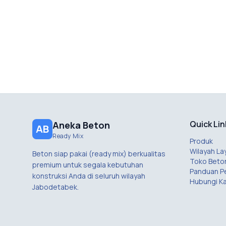
Quick Lin
Aneka Beton
AB
Ready Mix
Produk
Wilayah La
Beton siap pakai (ready mix) berkualitas
Toko Beto
premium untuk segala kebutuhan
Panduan 
konstruksi Anda di seluruh wilayah
Hubungi K
Jabodetabek.