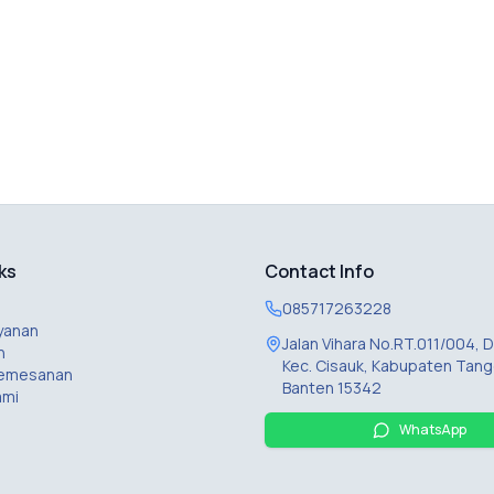
ks
Contact Info
085717263228
yanan
Jalan Vihara No.RT.011/004,
n
Kec. Cisauk, Kabupaten Tang
Pemesanan
Banten 15342
ami
WhatsApp