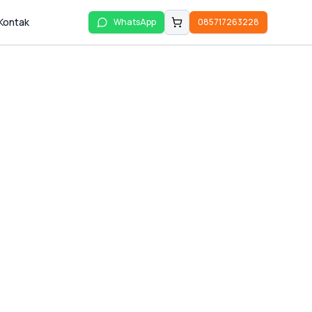
Kontak
WhatsApp
085717263228