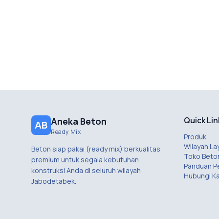
Quick Lin
Aneka Beton
AB
Ready Mix
Produk
Wilayah La
Beton siap pakai (ready mix) berkualitas
Toko Beto
premium untuk segala kebutuhan
Panduan 
konstruksi Anda di seluruh wilayah
Hubungi K
Jabodetabek.