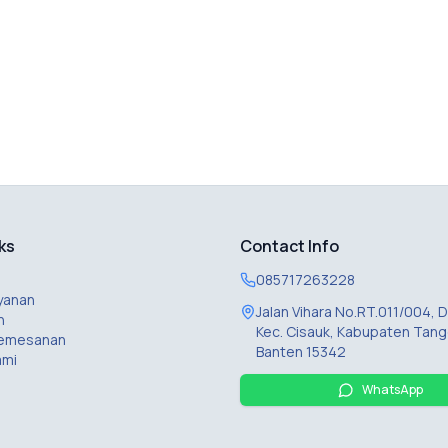
ks
Contact Info
085717263228
yanan
Jalan Vihara No.RT.011/004,
n
Kec. Cisauk, Kabupaten Tang
Pemesanan
Banten 15342
ami
WhatsApp