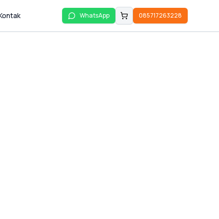
Kontak
WhatsApp
085717263228