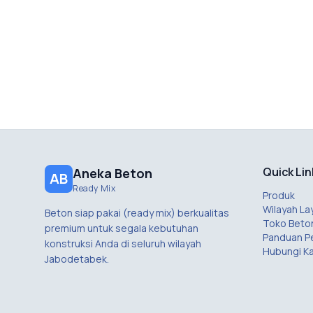
Quick Lin
Aneka Beton
AB
Ready Mix
Produk
Wilayah La
Beton siap pakai (ready mix) berkualitas
Toko Beto
premium untuk segala kebutuhan
Panduan 
konstruksi Anda di seluruh wilayah
Hubungi K
Jabodetabek.