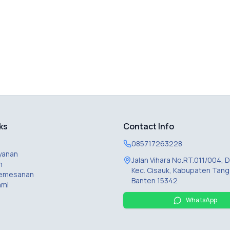
ks
Contact Info
085717263228
yanan
Jalan Vihara No.RT.011/004,
n
Kec. Cisauk, Kabupaten Tang
Pemesanan
Banten 15342
ami
WhatsApp