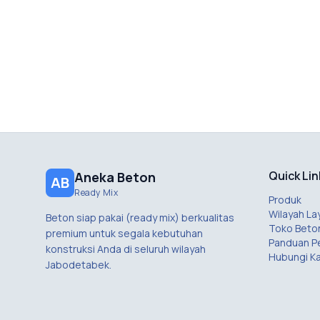
Quick Lin
Aneka Beton
AB
Ready Mix
Produk
Wilayah La
Beton siap pakai (ready mix) berkualitas
Toko Beto
premium untuk segala kebutuhan
Panduan 
konstruksi Anda di seluruh wilayah
Hubungi K
Jabodetabek.