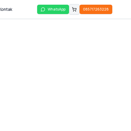
Kontak
WhatsApp
085717263228