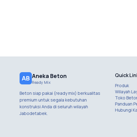
Quick Lin
Aneka Beton
AB
Ready Mix
Produk
Wilayah La
Beton siap pakai (ready mix) berkualitas
Toko Beto
premium untuk segala kebutuhan
Panduan 
konstruksi Anda di seluruh wilayah
Hubungi K
Jabodetabek.