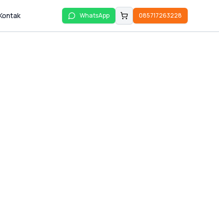
Kontak
WhatsApp
085717263228