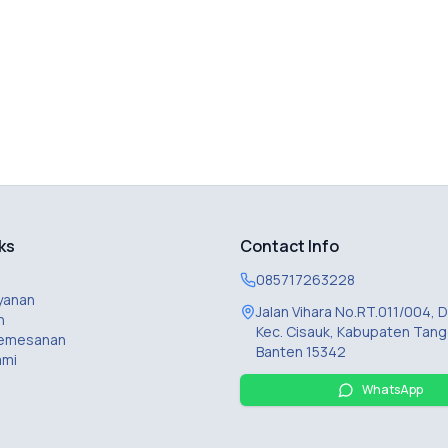
ks
Contact Info
085717263228
yanan
Jalan Vihara No.RT.011/004,
n
Kec. Cisauk, Kabupaten Tang
Pemesanan
Banten 15342
ami
WhatsApp