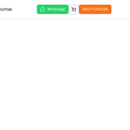
Kontak
WhatsApp
085717263228