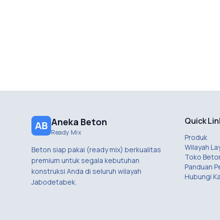
Quick Lin
Aneka Beton
AB
Ready Mix
Produk
Wilayah La
Beton siap pakai (ready mix) berkualitas
Toko Beto
premium untuk segala kebutuhan
Panduan 
konstruksi Anda di seluruh wilayah
Hubungi K
Jabodetabek.