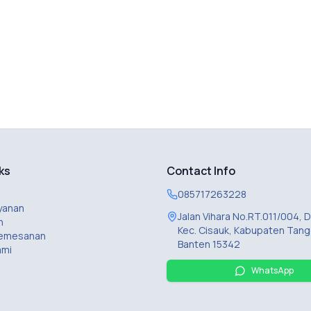
ks
Contact Info
085717263228
yanan
Jalan Vihara No.RT.011/004,
n
Kec. Cisauk, Kabupaten Tang
Pemesanan
Banten 15342
ami
WhatsApp