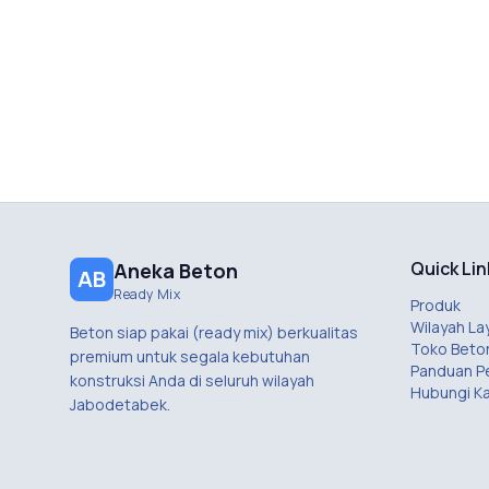
Quick Lin
Aneka Beton
AB
Ready Mix
Produk
Wilayah La
Beton siap pakai (ready mix) berkualitas
Toko Beto
premium untuk segala kebutuhan
Panduan 
konstruksi Anda di seluruh wilayah
Hubungi K
Jabodetabek.