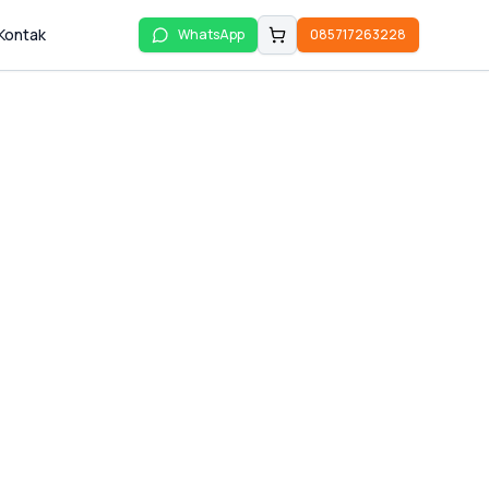
Kontak
WhatsApp
085717263228