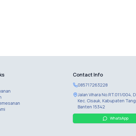
ks
Contact Info
085717263228
yanan
Jalan Vihara No.RT.011/004,
n
Kec. Cisauk, Kabupaten Tang
Pemesanan
Banten 15342
ami
WhatsApp