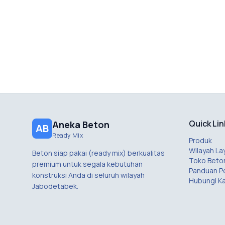
Quick Lin
Aneka Beton
AB
Ready Mix
Produk
Wilayah La
Beton siap pakai (ready mix) berkualitas
Toko Beto
premium untuk segala kebutuhan
Panduan 
konstruksi Anda di seluruh wilayah
Hubungi K
Jabodetabek.