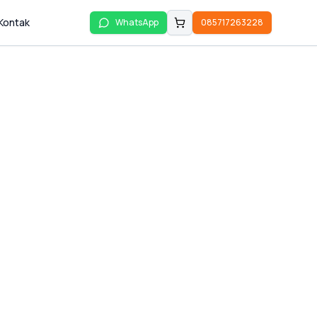
Kontak
WhatsApp
085717263228