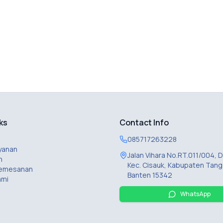
ks
Contact Info
085717263228
yanan
Jalan Vihara No.RT.011/004,
n
Kec. Cisauk, Kabupaten Tang
Pemesanan
Banten 15342
ami
WhatsApp