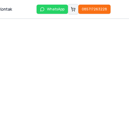
Kontak
WhatsApp
085717263228