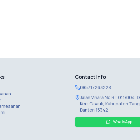
ks
Contact Info
085717263228
yanan
Jalan Vihara No.RT.011/004,
n
Kec. Cisauk, Kabupaten Tang
Pemesanan
Banten 15342
ami
WhatsApp