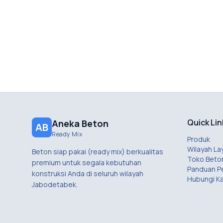
Quick Lin
Aneka Beton
AB
Ready Mix
Produk
Wilayah La
Beton siap pakai (ready mix) berkualitas
Toko Beto
premium untuk segala kebutuhan
Panduan 
konstruksi Anda di seluruh wilayah
Hubungi K
Jabodetabek.