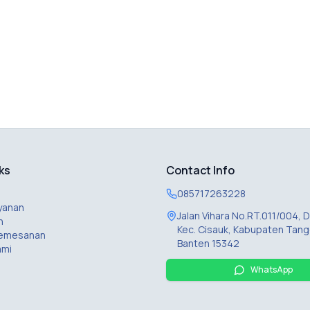
ks
Contact Info
085717263228
yanan
Jalan Vihara No.RT.011/004,
n
Kec. Cisauk, Kabupaten Tang
Pemesanan
Banten 15342
ami
WhatsApp