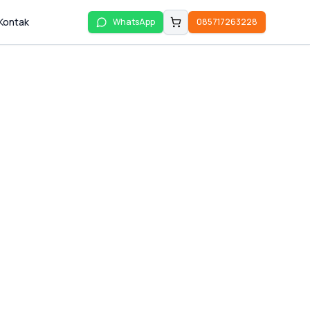
Kontak
WhatsApp
085717263228