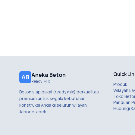
Quick Lin
Aneka Beton
AB
Ready Mix
Produk
Wilayah La
Beton siap pakai (ready mix) berkualitas
Toko Beto
premium untuk segala kebutuhan
Panduan 
konstruksi Anda di seluruh wilayah
Hubungi K
Jabodetabek.