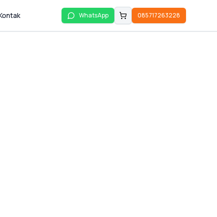
Kontak
WhatsApp
085717263228