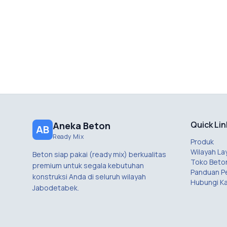
Quick Lin
Aneka Beton
AB
Ready Mix
Produk
Wilayah La
Beton siap pakai (ready mix) berkualitas
Toko Beto
premium untuk segala kebutuhan
Panduan 
konstruksi Anda di seluruh wilayah
Hubungi K
Jabodetabek.