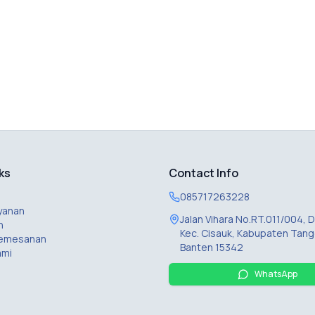
ks
Contact Info
085717263228
yanan
Jalan Vihara No.RT.011/004,
n
Kec. Cisauk, Kabupaten Tang
Pemesanan
Banten 15342
ami
WhatsApp